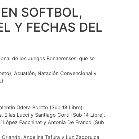
 EN SOFTBOL,
EL Y FECHAS DEL
gional de los Juegos Bonaerenses, que se
gosto), Acuatlón, Natación Convencional y
).
alentín Odera Boetto (Sub 18 Libre).
, Elías Lucci y Santiago Corti (Sub 14 Libre).
alí López Facchinat y Antonia De Franco (Sub
a Orlando, Angelina Tafura y Luz Zagoruica