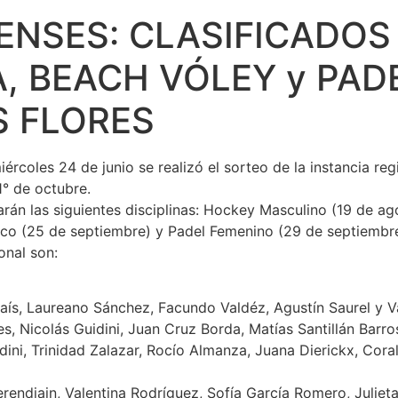
NSES: CLASIFICADOS
, BEACH VÓLEY y PAD
S FLORES
rcoles 24 de junio se realizó el sorteo de la instancia re
1° de octubre.
arán las siguientes disciplinas: Hockey Masculino (19 de a
ico (25 de septiembre) y Padel Femenino (29 de septiembre
onal son:
País, Laureano Sánchez, Facundo Valdéz, Agustín Saurel y V
, Nicolás Guidini, Juan Cruz Borda, Matías Santillán Barros
ini, Trinidad Zalazar, Rocío Almanza, Juana Dierickx, Cor
rendiain, Valentina Rodríguez, Sofía García Romero, Juliet