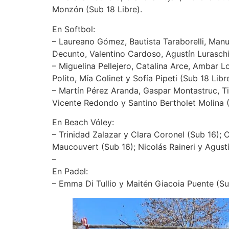
Monzón (Sub 18 Libre).
En Softbol:
– Laureano Gómez, Bautista Taraborelli, Manue
Decunto, Valentino Cardoso, Agustín Luraschi
– Miguelina Pellejero, Catalina Arce, Ambar L
Polito, Mía Colinet y Sofía Pipeti (Sub 18 Libr
– Martín Pérez Aranda, Gaspar Montastruc, T
Vicente Redondo y Santino Bertholet Molina 
En Beach Vóley:
– Trinidad Zalazar y Clara Coronel (Sub 16); 
Maucouvert (Sub 16); Nicolás Raineri y Agustí
– ⁠
En Padel:
– Emma Di Tullio y Maitén Giacoia Puente (Su